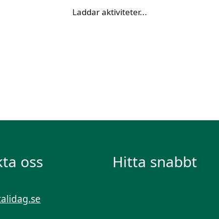
Laddar aktiviteter...
ta oss
Hitta snabbt
talidag.se