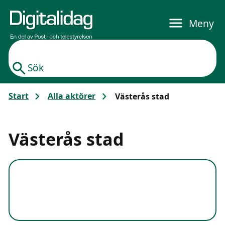
Gå till huvudinnehållet
Meny
Sök
Start
Alla aktörer
Västerås stad
Västerås stad