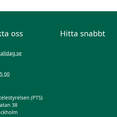
ta oss
Hitta snabbt
talidag.se
55 00
telestyrelsen (PTS)
atan 38
ockholm