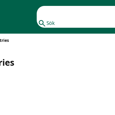
Sök
tries
ries