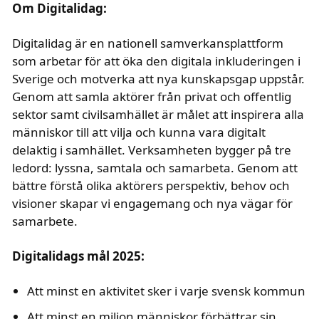
text i fetstil
Om Digitalidag:
Digitalidag är en nationell samverkansplattform
som arbetar för att öka den digitala inkluderingen i
Sverige och motverka att nya kunskapsgap uppstår.
Genom att samla aktörer från privat och offentlig
sektor samt civilsamhället är målet att inspirera alla
människor till att vilja och kunna vara digitalt
delaktig i samhället. Verksamheten bygger på tre
ledord: lyssna, samtala och samarbeta. Genom att
bättre förstå olika aktörers perspektiv, behov och
visioner skapar vi engagemang och nya vägar för
samarbete.
text i fetstil
Digitalidags mål 2025:
Att minst en aktivitet sker i varje svensk kommun
Att minst en miljon människor förbättrar sin