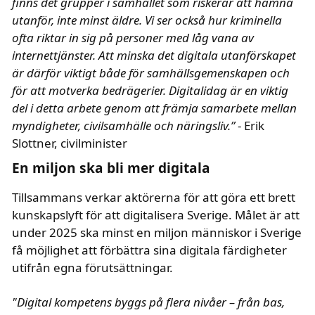
finns det grupper i samhället som riskerar att hamna
utanför, inte minst äldre. Vi ser också hur kriminella
ofta riktar in sig på personer med låg vana av
internettjänster. Att minska det digitala utanförskapet
är därför viktigt både för samhällsgemenskapen och
för att motverka bedrägerier. Digitalidag är en viktig
del i detta arbete genom att främja samarbete mellan
myndigheter, civilsamhälle och näringsliv.”
- Erik
Slottner, civilminister
text i fetstil
En miljon ska bli mer digitala
Tillsammans verkar aktörerna för att göra ett brett
kunskapslyft för att digitalisera Sverige. Målet är att
under 2025 ska minst en miljon människor i Sverige
få möjlighet att förbättra sina digitala färdigheter
utifrån egna förutsättningar.
text i kursiv
"Digital kompetens byggs på flera nivåer – från bas,