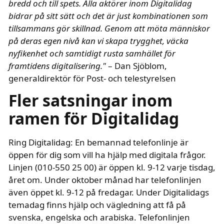
bredd och till spets. Alla aktörer inom Digitalidag
bidrar på sitt sätt och det är just kombinationen som
tillsammans gör skillnad. Genom att möta människor
på deras egen nivå kan vi skapa trygghet, väcka
nyfikenhet och samtidigt rusta samhället för
framtidens digitalisering."
– Dan Sjöblom,
generaldirektör för Post- och telestyrelsen
text i fetstil
Fler satsningar inom
ramen för Digitalidag
Ring Digitalidag: En bemannad telefonlinje är
öppen för dig som vill ha hjälp med digitala frågor.
Linjen (010-550 25 00) är öppen kl. 9-12 varje tisdag,
året om. Under oktober månad har telefonlinjen
även öppet kl. 9-12 på fredagar. Under Digitalidags
temadag finns hjälp och vägledning att få på
svenska, engelska och arabiska. Telefonlinjen