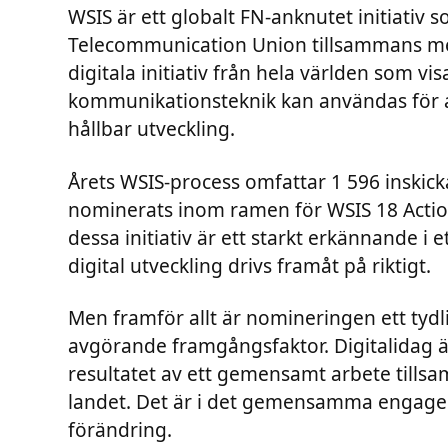
WSIS är ett globalt FN-anknutet initiativ s
Telecommunication Union tillsammans me
digitala initiativ från hela världen som vi
kommunikationsteknik kan användas för at
hållbar utveckling.
Årets WSIS-process omfattar 1 596 inskick
nominerats inom ramen för WSIS 18 Action 
dessa initiativ är ett starkt erkännande i
digital utveckling drivs framåt på riktigt.
Men framför allt är nomineringen ett tydl
avgörande framgångsfaktor. Digitalidag är i
resultatet av ett gemensamt arbete tills
landet. Det är i det gemensamma engage
förändring.