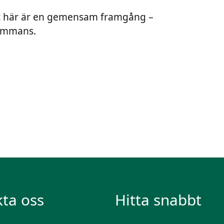
. Det här är en gemensam framgång –
sammans.
ta oss
Hitta snabbt