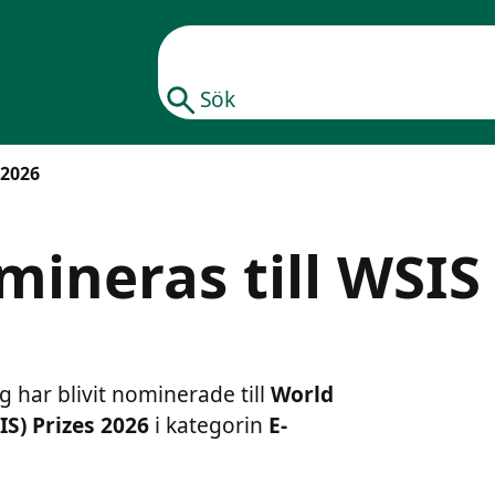
Sök
 2026
mineras till WSIS
text i fetstil
ag har blivit nominerade till
World
text i fetstil
S) Prizes 2026
i kategorin
E-