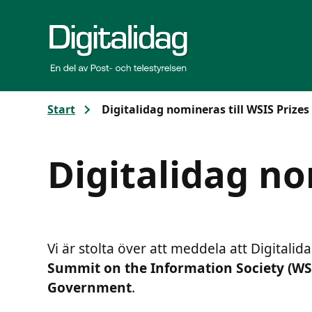
Gå till huvudinnehållet
Start
Digitalidag nomineras till WSIS Prizes
Digitalidag no
Vi är stolta över att meddela att Digitalid
Summit on the Information Society (WSI
Government
.