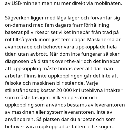
av USB-minnen men nu mer direkt via mobilnäten.
Sågverken ligger med låga lager och förväntar sig
on-demand med fem dagars framförhållning
baserat på virkespriset vilket innebär från träd på
rot till sågverk inom just fem dagar. Maskinerna är
avancerade och behöver vara uppkopplade hela
tiden utan avbrott. När dom inte fungerar så sker
diagnosen på distans over-the-air och det innebär
att uppkoppling måste finnas över allt där man
arbetar. Finns inte uppkopplingen går det inte att
felsöka och maskinen blir stående. Varje
stilleståndsdag kostar 20 000 kr i uteblivna intäkter
som måste tas igen. Vilken operatör och
uppkoppling som används bestäms av leverantören
av maskinen eller systemleverantören, inte av
användaren. Så platsen där du arbetar och som
behöver vara uppkopplad är fälten och skogen.