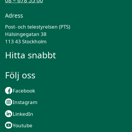
08 – 678 55 00
Adress
Post- och telestyrelsen (PTS)
Hälsingegatan 38
113 43 Stockholm
Hitta snabbt
Följ oss
Facebook
Instagram
LinkedIn
Youtube