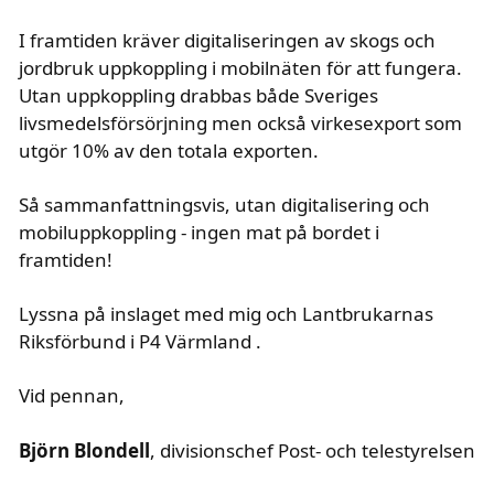
I framtiden kräver digitaliseringen av skogs och
jordbruk uppkoppling i mobilnäten för att fungera.
Utan uppkoppling drabbas både Sveriges
livsmedelsförsörjning men också virkesexport som
utgör 10% av den totala exporten.
Så sammanfattningsvis, utan digitalisering och
mobiluppkoppling - ingen mat på bordet i
framtiden!
Lyssna på inslaget med mig och Lantbrukarnas
Riksförbund i P4 Värmland
.
Vid pennan,
text i fetstil
Björn Blondell
, divisionschef Post- och telestyrelsen