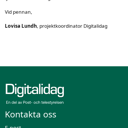
Vid pennan,
text i fetstil
Lovisa Lundh
, projektkoordinator Digitalidag
Kontakta oss
E-post