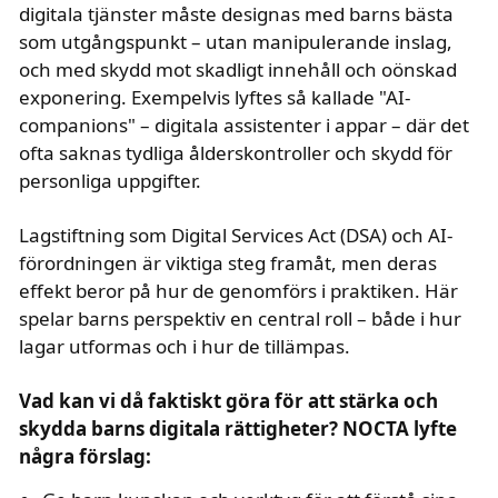
digitala tjänster måste designas med barns bästa
som utgångspunkt – utan manipulerande inslag,
och med skydd mot skadligt innehåll och oönskad
exponering. Exempelvis lyftes så kallade "AI-
companions" – digitala assistenter i appar – där det
ofta saknas tydliga ålderskontroller och skydd för
personliga uppgifter.
Lagstiftning som Digital Services Act (DSA) och AI-
förordningen är viktiga steg framåt, men deras
effekt beror på hur de genomförs i praktiken. Här
spelar barns perspektiv en central roll – både i hur
lagar utformas och i hur de tillämpas.
text i fetstil
Vad kan vi då faktiskt göra för att stärka och
skydda barns digitala rättigheter? NOCTA lyfte
några förslag: