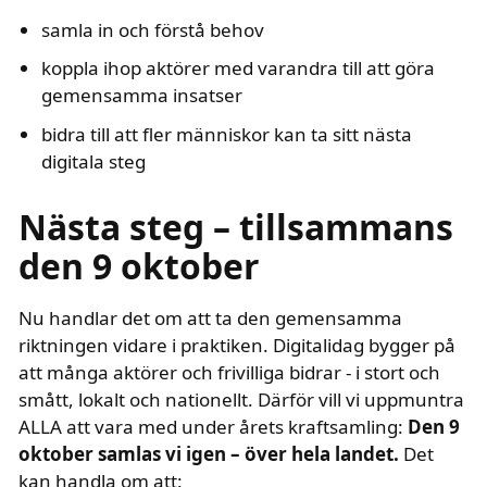
samla in och förstå behov
koppla ihop aktörer med varandra till att göra
gemensamma insatser
bidra till att fler människor kan ta sitt nästa
digitala steg
text i fetstil
Nästa steg – tillsammans
den 9 oktober
Nu handlar det om att ta den gemensamma
riktningen vidare i praktiken. Digitalidag bygger på
att många aktörer och frivilliga bidrar - i stort och
smått, lokalt och nationellt. Därför vill vi uppmuntra
text i fet
ALLA att vara med under årets kraftsamling:
Den 9
oktober samlas vi igen – över hela landet.
Det
kan handla om att: