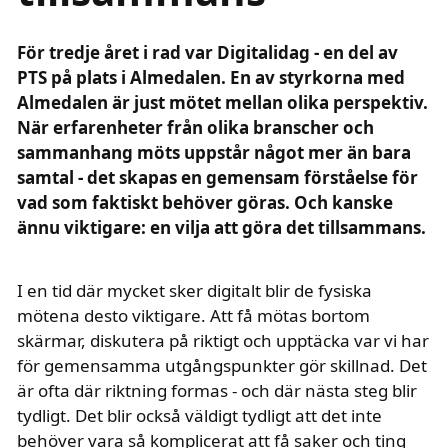
ingresstext
För tredje året i rad var Digitalidag - en del av
PTS på plats i Almedalen. En av styrkorna med
Almedalen är just mötet mellan olika perspektiv.
När erfarenheter från olika branscher och
sammanhang möts uppstår något mer än bara
samtal - det skapas en gemensam förståelse för
vad som faktiskt behöver göras. Och kanske
ännu viktigare: en vilja att göra det tillsammans.
I en tid där mycket sker digitalt blir de fysiska
mötena desto viktigare. Att få mötas bortom
skärmar, diskutera på riktigt och upptäcka var vi har
för gemensamma utgångspunkter gör skillnad. Det
är ofta där riktning formas - och där nästa steg blir
tydligt. Det blir också väldigt tydligt att det inte
behöver vara så komplicerat att få saker och ting