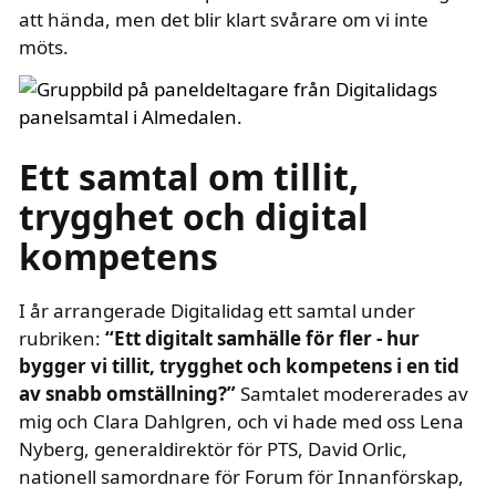
att hända, men det blir klart svårare om vi inte
möts.
text i fetstil
Ett samtal om tillit,
trygghet och digital
kompetens
I år arrangerade Digitalidag ett samtal under
text i fetstil
rubriken:
“Ett digitalt samhälle för fler - hur
bygger vi tillit, trygghet och kompetens i en tid
av snabb omställning?”
Samtalet modererades av
mig och Clara Dahlgren, och vi hade med oss Lena
Nyberg, generaldirektör för PTS, David Orlic,
nationell samordnare för Forum för Innanförskap,