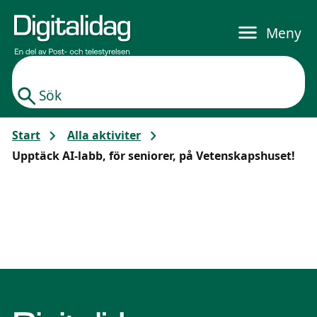
Gå till huvudinnehållet
Meny
Sök
Start
Alla aktiviter
Upptäck AI-labb, för seniorer, på Vetenskapshuset!