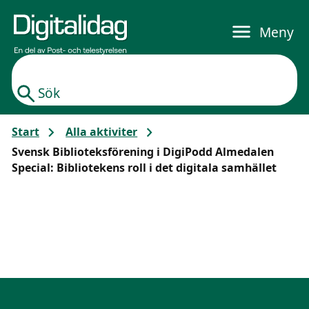
Gå till huvudinnehållet
Meny
Sök
Start
Alla aktiviter
Svensk Biblioteksförening i DigiPodd Almedalen
Special: Bibliotekens roll i det digitala samhället