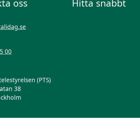
ta oss
Hitta snabbt
talidag.se
55 00
telestyrelsen (PTS)
atan 38
ockholm