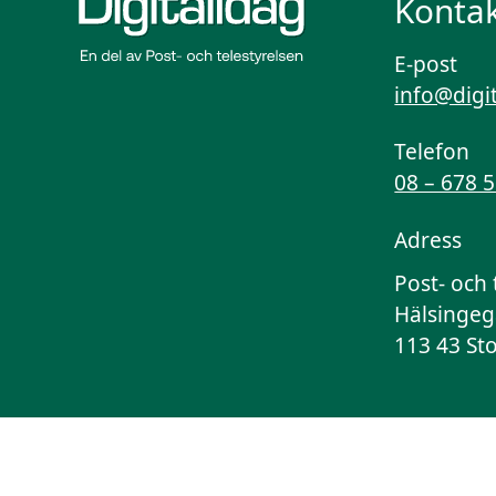
Kontak
E-post
info@digi
Telefon
08 – 678 
Adress
Post- och 
Hälsingeg
113 43 St