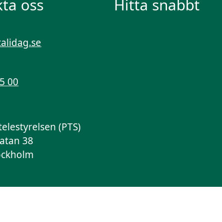
ta oss
Hitta snabbt
talidag.se
55 00
telestyrelsen (PTS)
atan 38
ockholm