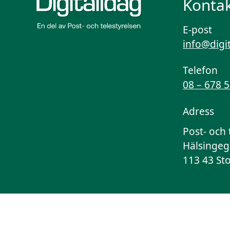
Kontak
E-post
info@digi
Telefon
08 – 678 
Adress
Post- och 
Hälsingeg
113 43 St