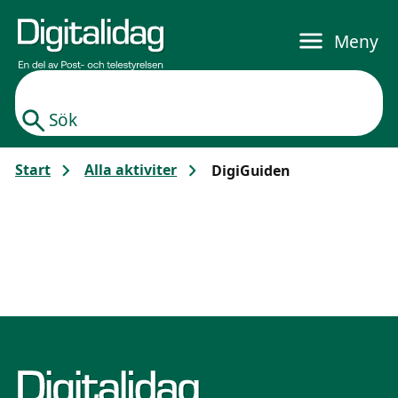
Gå till huvudinnehållet
Meny
Sök
Start
Alla aktiviter
DigiGuiden